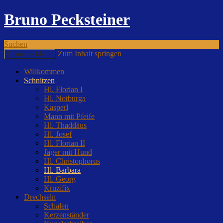
Bruno Pecksteiner
Suchen
Zum Inhalt springen
Primäres Menü
Willkommen
Schnitzen
Hl. Florian I
Hl. Notburga
Kasperl
Mann mit Pfeife
Hl. Thaddäus
Hl. Josef
Hl. Florian II
Jäger mit Hund
Hl. Christophorus
Hl. Barbara
Hl. Georg
Kruzifix
Drechseln
Schalen
Kerzenständer