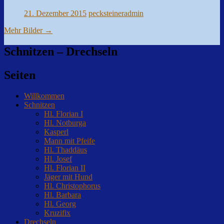
21. Dezember 2015
pecksteineradmin
Mehr Bilder
→
Schnitzen – Drechseln
Seiten
Willkommen
Schnitzen
Hl. Florian I
Hl. Notburga
Kasperl
Mann mit Pfeife
Hl. Thaddäus
Hl. Josef
Hl. Florian II
Jäger mit Hund
Hl. Christophorus
Hl. Barbara
Hl. Georg
Kruzifix
Drechseln