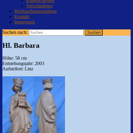
Kugelschreiber
Verschiedenes
Weihnachtsausstellung
Kontakt
Impressum
Suchen nach:
Hl. Barbara
Höhe: 58 cm
Entstehungsjahr: 2003
Aufstellort: Linz